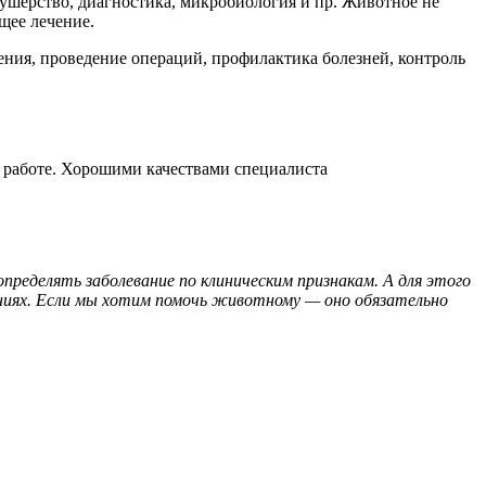
кушерство, диагностика, микробиология и пр. Животное не
щее лечение.
ения, проведение операций, профилактика болезней, контроль
работе. Хорошими качествами специалиста
определять
заболевание по клиническим признакам. А для этого
иях. Если мы хотим помочь
животному — оно
обязательно