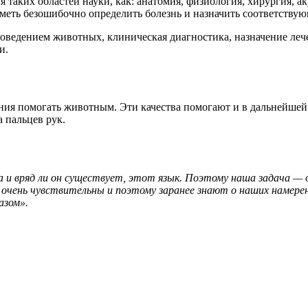
 таких областей науки, как: анатомия, физиология, хирургия, а
уметь безошибочно определить болезнь и назначить соответствую
поведением
животных, клиническая диагностика, назначение леч
и.
ния помогать животным. Эти качества помогают и
в дальнейшей
а пальцев рук.
а и вряд ли он существует, этот язык. Поэтому наша
задача — 
очень чувствительны и поэтому заранее знают
о наших
намерен
зом».