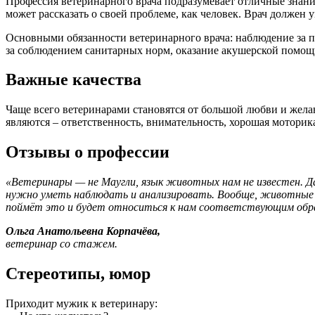
Профессия ветеринарного врача подразумевает отличные знания
может рассказать
о своей
проблеме, как человек. Врач должен 
Основными обязанности ветеринарного врача: наблюдение
за 
за соблюдением
санитарных норм, оказание акушерской помощ
Важные качества
Чаще всего ветеринарами становятся
от большой любви
и жела
являются – ответственность
, внимательность, хорошая моторик
Отзывы о профессии
«Ветеринары — не Маугли, язык животных нам не известен. Д
нужно уметь наблюдать и анализировать. Вообще, животные 
поймёт это и будет относиться
к нам
соответствующим обра
Ольга Анатольевна Корпачёва,
ветеринар со стажем.
Стереотипы, юмор
Приходит мужик к ветеринару: