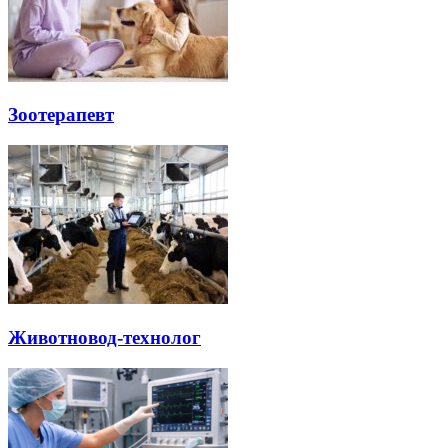
Зоотерапевт
Животновод-технолог