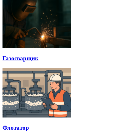
Газосварщик
Флотатор