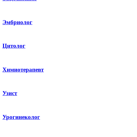
Эмбриолог
Цитолог
Химиотерапевт
Узист
Урогинеколог