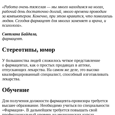
«Работа очень
тяжелая — мы
много находимся
на ногах,
рабочий день достаточно долгий, много времени проводим
за компьютером.
Конечно, при этом нравится, что помогаешь
людям. Сегодня фармацевт
для многих
заменяет и врача, и
психолога».
Светлана Байдала,
фармацевт.
Стереотипы, юмор
У большинства людей сложилось четкое представление
о фармацевтах,
как
о простых
продавцах
в аптеке,
отпускающих лекарства.
На самом
же деле, это высоко
квалифицированный специалист, способный изготавливать
лекарства.
Обучение
Для получения должности фармацевта-провизора требуется
высшее образование. Необходимо учиться
по специальности
«Фармация».
В дальнейшем
требуется повышать свой
профессиональный уровень
на медицинских
курсах.