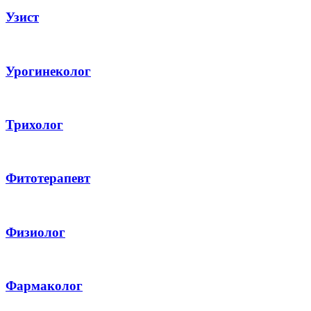
Узист
Урогинеколог
Трихолог
Фитотерапевт
Физиолог
Фармаколог