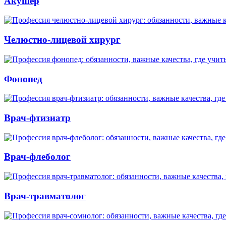
Акушер
Челюстно-лицевой хирург
Фонопед
Врач-фтизиатр
Врач-флеболог
Врач-травматолог