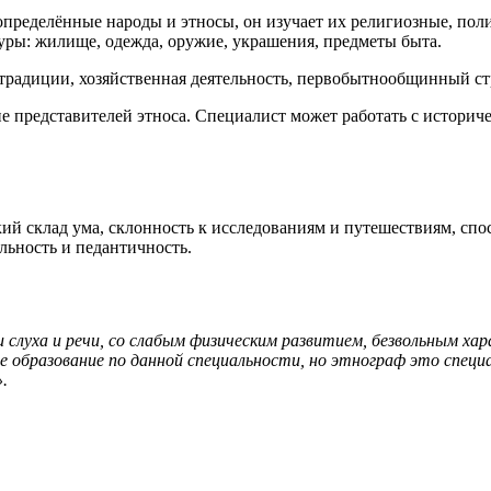
определённые народы и этносы, он изучает их религиозные, пол
туры: жилище, одежда, оружие, украшения, предметы быта.
радиции, хозяйственная деятельность, первобытнообщинный стр
е представителей этноса. Специалист может работать с историч
кий склад ума, склонность к исследованиям и путешествиям, спо
льность и педантичность.
 слуха и речи, со слабым физическим развитием, безвольным ха
бразование по данной специальности, но этнограф это специа
.