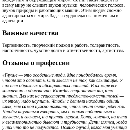
всему миру не слышат звуков музыки, человеческих голосов,
звуков природы и работающих машин. Этим людям сложно
адаптироваться в мире. Задача сурдопедагога помочь им в
адаптации.
Важные качества
Терпеливость, творческий подход к работе, толерантность,
настойчивость, чувство долга и ответственности, артистизм.
Отзывы о профессии
«Глухие — это особенные люди. Мне понадобилось время,
чтобы это осознать. Они мыслят не так, как слышащие. У
них нет образных и абстрактных понятий. В их мире все
конкретно и однозначно. Каждая вещь значит то, что
значит. Для них не существует предметов-заместителей —
их этому надо научить. Чтобы с детьми находить общий
язык, мне самой нужно помнить, что значит быть ребенком.
Чтобы научиться говорить, мы с моими подопечными и
мяукаем, и гавкаем, и в прятки играем. Хотя, конечно, на пути
к взаимопониманию бывают и трудности. Дети злятся, когда
у них что-то не получается. Помню случай, когда моя ученица