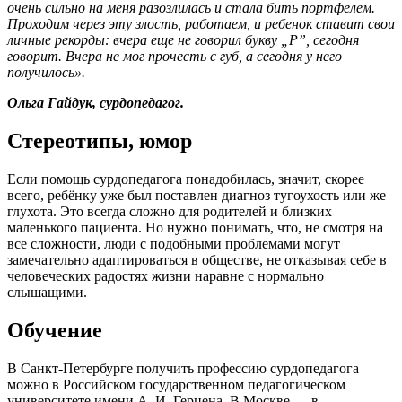
очень сильно на меня разозлилась и стала бить портфелем.
Проходим через эту злость, работаем, и ребенок ставит свои
личные рекорды: вчера еще не говорил букву „Р”, сегодня
говорит. Вчера не мог прочесть с губ, а сегодня у него
получилось».
Ольга Гайдук, сурдопедагог.
Стереотипы, юмор
Если помощь сурдопедагога понадобилась, значит, скорее
всего, ребёнку уже был поставлен диагноз тугоухость или же
глухота. Это всегда сложно для родителей и близких
маленького пациента. Но нужно понимать, что, не смотря на
все сложности, люди с подобными проблемами могут
замечательно адаптироваться в обществе, не отказывая себе в
человеческих радостях жизни наравне с нормально
слышащими.
Обучение
В Санкт-Петербурге получить профессию сурдопедагога
можно в Российском государственном педагогическом
университете имени А. И. Герцена. В Москве — в