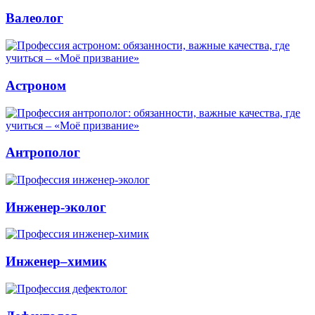
Валеолог
Астроном
Антрополог
Инженер-эколог
Инженер–химик