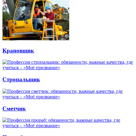
Крановщик
Стропальщик
Сметчик