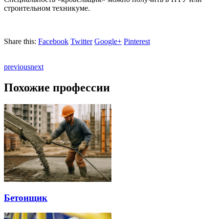
строительном техникуме.
Share this:
Facebook
Twitter
Google+
Pinterest
previous
next
Похожие профессии
Бетонщик