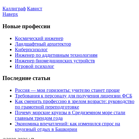
Каллиграф
Кавист
Наверх
Новые профессии
Космический инженер
Ландшафтный архитектор
Киберпсихолог
Инженер по аддитивным технологиям
Инженер биомедицинских устройств
Игровой психолог
Последние статьи
Россия — мои горизонты: учителю станет проще
Требования к персоналу для получения лицензии ФСБ
Как сменить профессию в зрелом возрасте: руководство
по грамотной переподготовке
Почему морские круизы в Средиземном море стали
главным трендом года
Экономика впечатлений: как изменился спрос на
круизный отдых в Башкирии