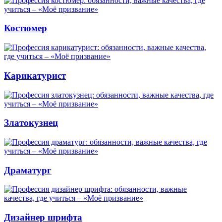
Костюмер
Карикатурист
Златокузнец
Драматург
Дизайнер шрифта