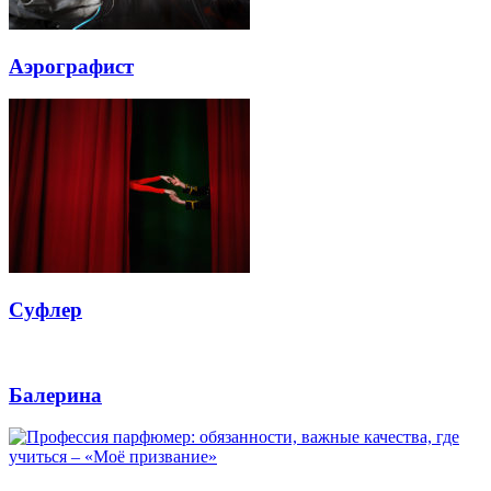
Аэрографист
Суфлер
Балерина