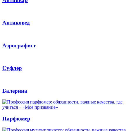
Антиквар
Антиковед
Аэрографист
Суфлер
Балерина
Парфюмер