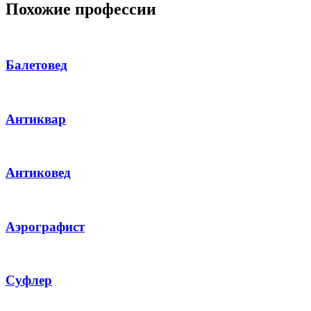
Похожие профессии
Балетовед
Антиквар
Антиковед
Аэрографист
Суфлер