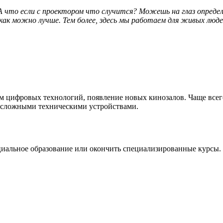
 А что если
с проектором
что случится? Можешь
на глаз
определ
 как можно лучше. Тем более, здесь мы работаем
для живых
людей
м цифровых технологий, появление новых кинозалов. Чаще все
о сложными
техническими устройствами.
циальное образование или окончить специализированные курсы.