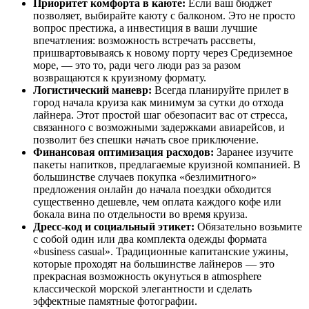
Приоритет комфорта в каюте:
Если ваш бюджет
позволяет, выбирайте каюту с балконом. Это не просто
вопрос престижа, а инвестиция в ваши лучшие
впечатления: возможность встречать рассветы,
пришвартовываясь к новому порту через Средиземное
море, — это то, ради чего люди раз за разом
возвращаются к круизному формату.
Логистический маневр:
Всегда планируйте прилет в
город начала круиза как минимум за сутки до отхода
лайнера. Этот простой шаг обезопасит вас от стресса,
связанного с возможными задержками авиарейсов, и
позволит без спешки начать свое приключение.
Финансовая оптимизация расходов:
Заранее изучите
пакеты напитков, предлагаемые круизной компанией. В
большинстве случаев покупка «безлимитного»
предложения онлайн до начала поездки обходится
существенно дешевле, чем оплата каждого кофе или
бокала вина по отдельности во время круиза.
Дресс-код и социальный этикет:
Обязательно возьмите
с собой один или два комплекта одежды формата
«business casual». Традиционные капитанские ужины,
которые проходят на большинстве лайнеров — это
прекрасная возможность окунуться в atmosphere
классической морской элегантности и сделать
эффектные памятные фотографии.