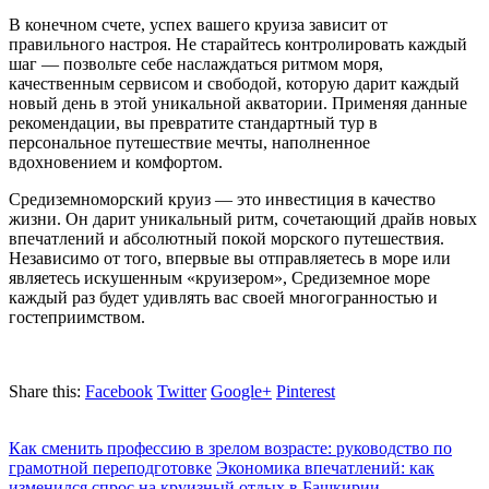
В конечном счете, успех вашего круиза зависит от
правильного настроя. Не старайтесь контролировать каждый
шаг — позвольте себе наслаждаться ритмом моря,
качественным сервисом и свободой, которую дарит каждый
новый день в этой уникальной акватории. Применяя данные
рекомендации, вы превратите стандартный тур в
персональное путешествие мечты, наполненное
вдохновением и комфортом.
Средиземноморский круиз — это инвестиция в качество
жизни. Он дарит уникальный ритм, сочетающий драйв новых
впечатлений и абсолютный покой морского путешествия.
Независимо от того, впервые вы отправляетесь в море или
являетесь искушенным «круизером», Средиземное море
каждый раз будет удивлять вас своей многогранностью и
гостеприимством.
Share this:
Facebook
Twitter
Google+
Pinterest
Как сменить профессию в зрелом возрасте: руководство по
грамотной переподготовке
Экономика впечатлений: как
изменился спрос на круизный отдых в Башкирии