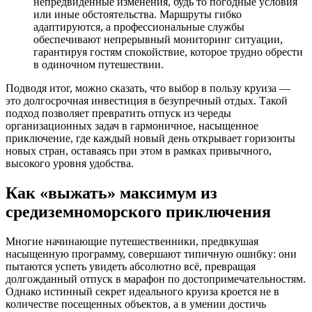
непредвиденные изменения, будь то погодные условия
или иные обстоятельства. Маршруты гибко
адаптируются, а профессиональные службы
обеспечивают непрерывный мониторинг ситуации,
гарантируя гостям спокойствие, которое трудно обрести
в одиночном путешествии.
Подводя итог, можно сказать, что выбор в пользу круиза —
это долгосрочная инвестиция в безупречный отдых. Такой
подход позволяет превратить отпуск из череды
организационных задач в гармоничное, насыщенное
приключение, где каждый новый день открывает горизонты
новых стран, оставаясь при этом в рамках привычного,
высокого уровня удобства.
Как «выжать» максимум из
средиземноморского приключения
Многие начинающие путешественники, предвкушая
насыщенную программу, совершают типичную ошибку: они
пытаются успеть увидеть абсолютно всё, превращая
долгожданный отпуск в марафон по достопримечательностям.
Однако истинный секрет идеального круиза кроется не в
количестве посещенных объектов, а в умении достичь