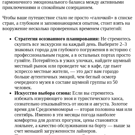
гармоничного эмоционального баланса между активными
приключениями и спокойным созерцанием.
Чтобы ваше путешествие стало не просто «галочкой» в списке
стран, а глубоким и запоминающимся опытом, стоит взять на
вооружение несколько проверенных временем стратегий:
Стратегия осознанного планирования:
Не стремитесь
скупить все экскурсии на каждый день. Выберите 2–3
знаковых города для глубокого погружения в историю с
профессиональным гидом, а в остальных портах просто
гуляйте. Потеряйтесь в узких улочках, найдите шумный
местный рынок или проведите час в кафе, где пьют
эспрессо местные жители, — это даст вам гораздо
больше аутентичных эмоций, чем беглый осмотр
очередного музея в составе шумной группы из 50
человек.
Искусство выбора сезона:
Если вы стремитесь
избежать изнуряющего зноя и туристического хаоса,
сознательно отказывайтесь от июля и августа. Золотое
время для Средиземноморья — вторая половина мая или
сентябрь. Именно в эти месяцы погода наиболее
комфортна для долгих прогулок, цены становятся
лояльнее, а качество обслуживания на борту — выше за
счет меньшей загруженности лайнеров.