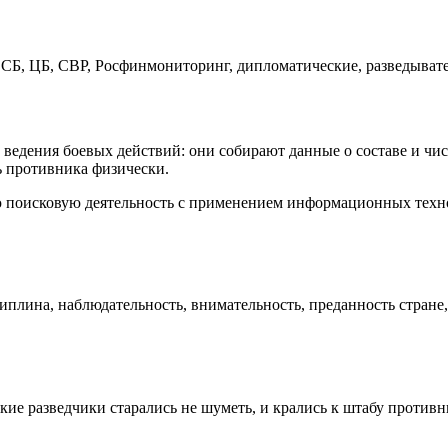
Б, ЦБ, СВР, Росфинмониторинг, дипломатические, разведывате
ведения боевых действий: они собирают данные о составе и чис
ь противника физически.
ю поисковую деятельность с применением информационных техн
иплина, наблюдательность, внимательность, преданность стране
ие разведчики старались не шуметь, и крались к штабу противн