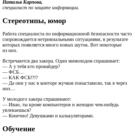
Наталья Карпова,
специалист по защите информации.
Стереотипы, юмор
Работа специалиста
по информационной
безопасности часто
сопровождается нетривиальными ситуациями,
в результате
которых появляется много новых шуток. Вот некоторые
из них.
Встречаются два хакера. Один мимоходом спрашивает:
— А y тебя кто провайдер?
— ФСБ…
— КАК ФСБ!?!?
— Да они y нас в конторе жyчков понаставили, так я через
них…
У молодого хакера спрашивают:
— Иван, ты кроме компьютеров и женщин чем-нибудь
увлекаешься?
— Конечно! Девушками и калькуляторами.
Обучение