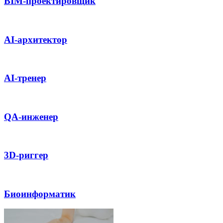
BIM-проектировщик
AI-архитектор
AI-тренер
QA-инженер
3D-риггер
Биоинформатик