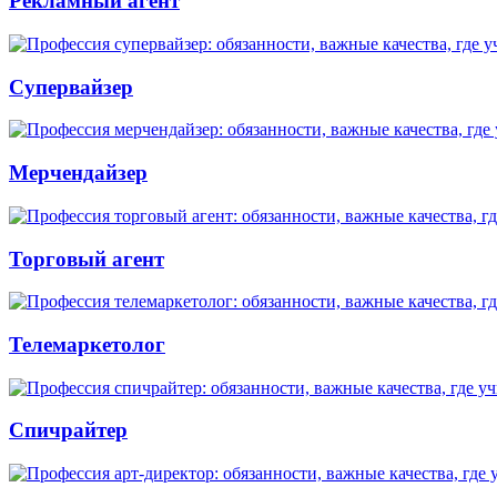
Рекламный агент
Супервайзер
Мерчендайзер
Торговый агент
Телемаркетолог
Спичрайтер