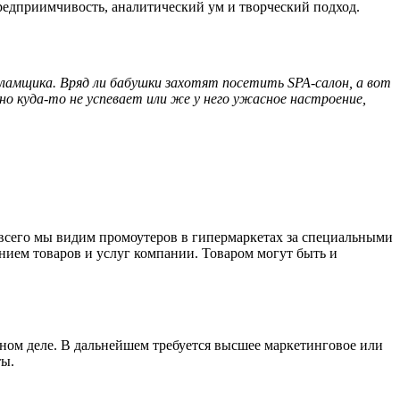
едприимчивость, аналитический ум и творческий подход.
амщика. Вряд ли бабушки захотят посетить SPA-салон, а вот
вно куда-то не успевает или же
у него
ужасное настроение,
 всего мы видим промоутеров
в гипермаркетах за специальными
ием товаров и услуг компании. Товаром могут быть и
мном
деле.
В дальнейшем
требуется высшее маркетинговое или
ты.