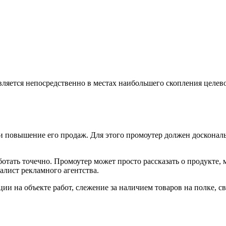
вляется непосредственно
в местах
наибольшего скопления целевой
 и повышение его продаж.
Для этого
промоутер должен доскональ
ботать точечно. Промоутер может просто рассказать
о продукте,
м
лист рекламного агентства.
ации
на объекте
работ, слежение
за наличием
товаров
на полке,
св