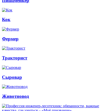
Пиццмейкер
Кок
Фермер
Тракторист
Сыровар
Животновод